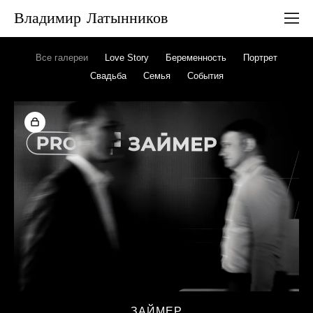
Владимир Латынников
Все галереи
Love Story
Беременность
Портрет
Свадьба
Семья
События
ЗАЙМЕР